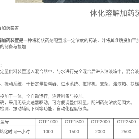
一体化溶解加药
解加药裝置
解加药装置是
一种将粉状药剂配置成一定浓度的药液，并将其准确投加至
液的制备与投加
：
定量供料装置送入混合器中，与水进行完全混合后进入溶液箱中，混合液
斗、振动系统、干粉定量投料器、进水系统、搅拌机、支架、溶液箱、扶
投加于一体，全自动运行，连续制备与投加。
确，采用无级变速器驱动，可方便调整供料量，配制药剂浓度范围大。
检测、振动辅助下料等功能，自动化程度很高。
╲型号
GTF1000
GTF1500
GTF2000
GTF2500
熟化时间一小时
1000
1500
2000
2500