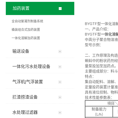
加药装置
全自动絮凝剂制备系统
BYGTF型一体化溶
一、产品介绍：
橇装组合式加药装置
BYGTF型
一体化溶
一体化溶解加药装置
中高分子聚合物溶
型号示例：
输送设备
二、工作原理及构造
蝌蚪中的粉状药剂经
量泵投加至加药点。
一体化污水处理设备
主要组成部分：料
特点：
气浮机|气浮装置
集自动配料、溶解、
定量投药装置计量准
具有液位控制、物料
拦渣捞渣设备
技术性能参数表：
項目
制备能力
水处理过滤器
（L/h）