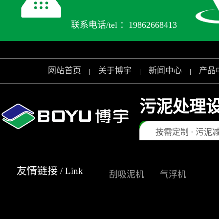
联系电话/tel ：19862668413
网站首页
关于博宇
新闻中心
产品
|
|
|
污泥处理
按需定制 · 污
友情链接
刮吸泥机
气浮机