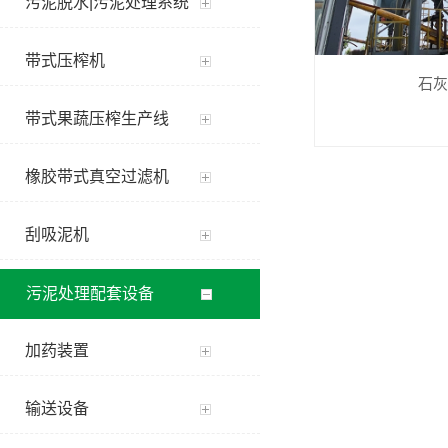
污泥脱水|污泥处理系统
带式压榨机
石灰
带式果蔬压榨生产线
橡胶带式真空过滤机
刮吸泥机
污泥处理配套设备
加药装置
输送设备