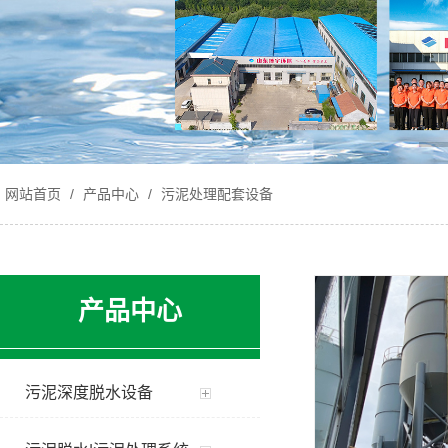
网站首页
/
产品中心
/
污泥处理配套设备
产品中心
污泥深度脱水设备