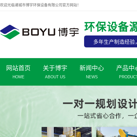
欢迎光临诸城市博宇环保设备有限公司官方网站！
环保设备
多年生产制造经验
网站首页
关于博宇
新闻中心
产品中
HOME
ABOUT US
NEWS
PRODUC